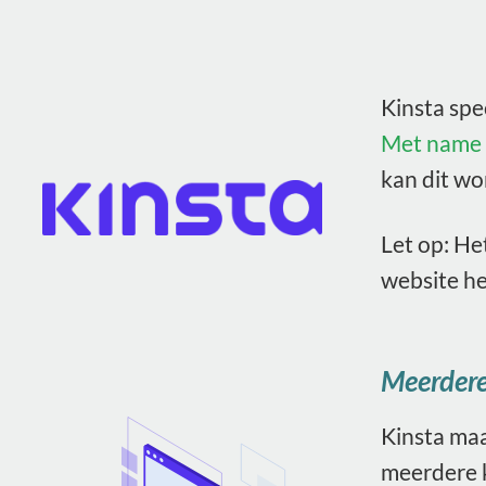
Kinsta spe
Met name v
kan dit wo
Let op: He
website he
Meerdere
Kinsta maa
meerdere k