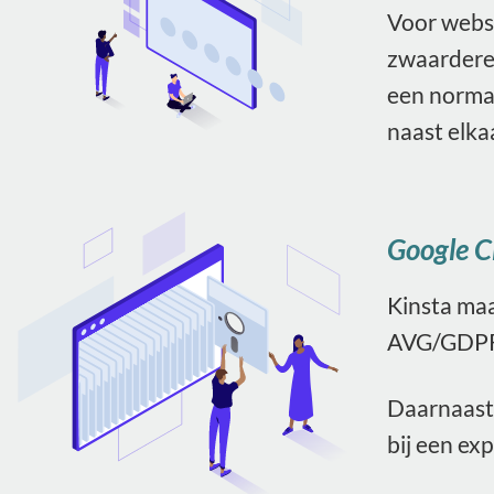
Voor websi
zwaardere 
een normal
naast elka
Google C
Kinsta maa
AVG/GDPR 
Daarnaast 
bij een ex