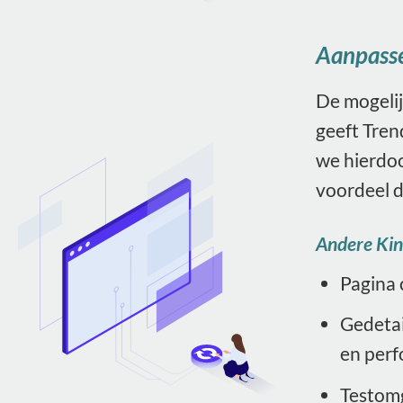
Aanpassen
De mogelij
geeft Tren
we hierdoo
voordeel d
Andere Kins
Pagina 
Gedetai
en per
Testomg