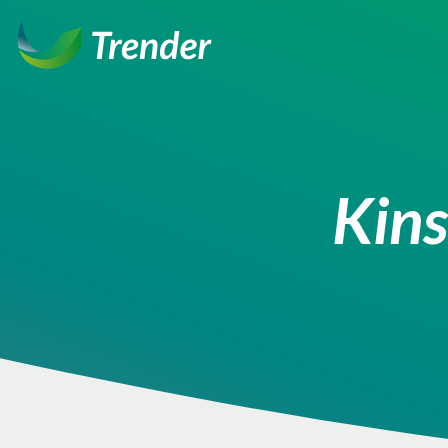
Ga
naar
inhoud
Kins